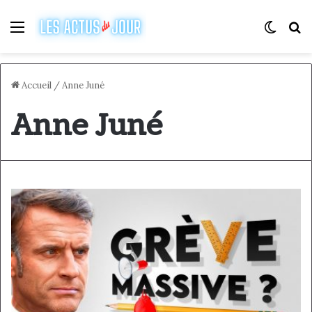
Menu
Switch
R
Accueil
/
Anne Juné
Anne Juné