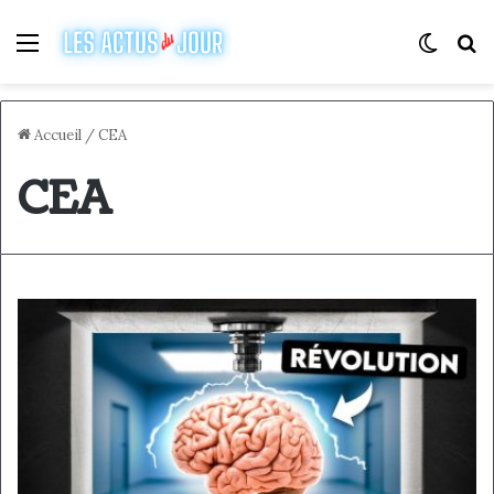
Menu
Switch
R
Accueil
/
CEA
CEA