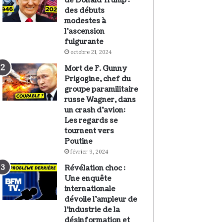
de Donald Trump :
des débuts
modestes à
l’ascension
fulgurante
octobre 21, 2024
Mort de F. Gunny
Prigogine, chef du
groupe paramilitaire
russe Wagner, dans
un crash d’avion:
Les regards se
tournent vers
Poutine
février 9, 2024
Révélation choc :
Une enquête
internationale
dévoile l’ampleur de
l’industrie de la
désinformation et