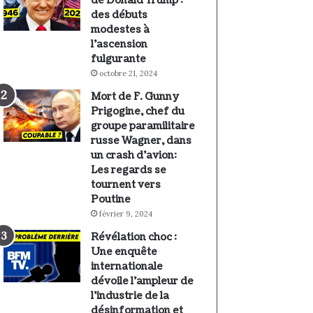
de Donald Trump :
des débuts
modestes à
l’ascension
fulgurante
octobre 21, 2024
Mort de F. Gunny
Prigogine, chef du
groupe paramilitaire
russe Wagner, dans
un crash d’avion:
Les regards se
tournent vers
Poutine
février 9, 2024
Révélation choc :
Une enquête
internationale
dévoile l’ampleur de
l’industrie de la
désinformation et