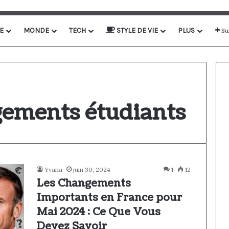
E
MONDE
TECH
STYLE DE VIE
PLUS
Su
gements étudiants
Yvana
juin 30, 2024
1
12
Les Changements
Importants en France pour
Mai 2024 : Ce Que Vous
Devez Savoir