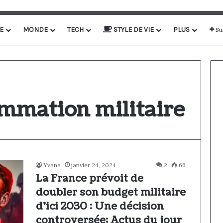
E
MONDE
TECH
STYLE DE VIE
PLUS
Su
ammation militaire
Yvana
janvier 24, 2024
2
66
La France prévoit de
doubler son budget militaire
d’ici 2030 : Une décision
controversée; Actus du jour