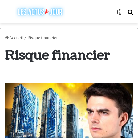
Menu
Switch
R
Accueil
/
Risque financier
Risque financier