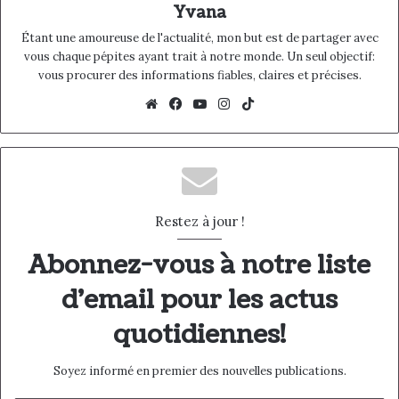
Yvana
Étant une amoureuse de l'actualité, mon but est de partager avec
vous chaque pépites ayant trait à notre monde. Un seul objectif:
vous procurer des informations fiables, claires et précises.
We
Fac
Yo
Ins
Tik
bsi
eb
uT
tag
To
te
oo
ub
ra
k
k
e
m
Restez à jour !
Abonnez-vous à notre liste
d'email pour les actus
quotidiennes!
Soyez informé en premier des nouvelles publications.