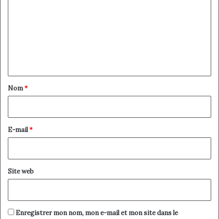
m
m
e
n
t
a
Nom
*
i
r
e
E-mail
*
*
Site web
Enregistrer mon nom, mon e-mail et mon site dans le