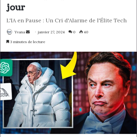
jour
L'IA en Pause : Un Cri d'Alarme de l'Élite Tech
Yvana
E
janvier 27, 2024
0
40
n
3 minutes de lecture
v
o
y
e
r
u
n
c
o
u
r
r
i