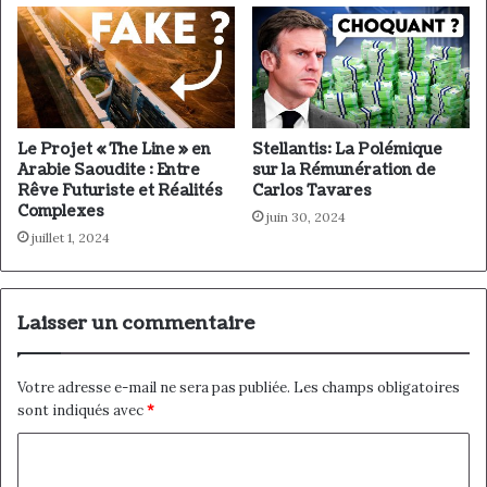
i
l
Le Projet « The Line » en
Stellantis: La Polémique
Arabie Saoudite : Entre
sur la Rémunération de
Rêve Futuriste et Réalités
Carlos Tavares
Complexes
juin 30, 2024
juillet 1, 2024
Laisser un commentaire
Votre adresse e-mail ne sera pas publiée.
Les champs obligatoires
sont indiqués avec
*
C
o