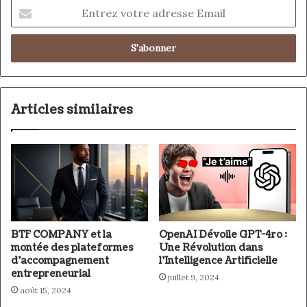
E
n
t
r
e
z
v
o
Articles similaires
t
r
e
a
d
r
e
s
BTF COMPANY et la
OpenAI Dévoile GPT-4ro :
s
montée des plateformes
Une Révolution dans
e
d’accompagnement
l’Intelligence Artificielle
E
entrepreneurial
juillet 9, 2024
m
août 15, 2024
a