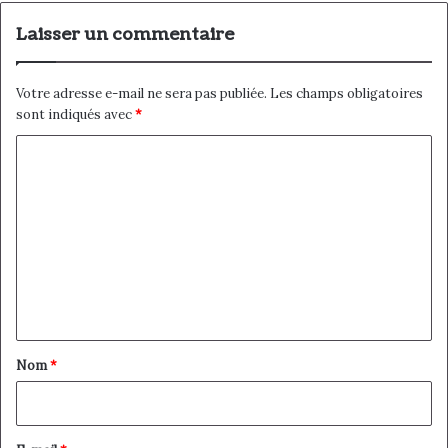
Laisser un commentaire
Votre adresse e-mail ne sera pas publiée.
Les champs obligatoires
sont indiqués avec
*
C
o
m
m
e
n
t
a
Nom
*
i
r