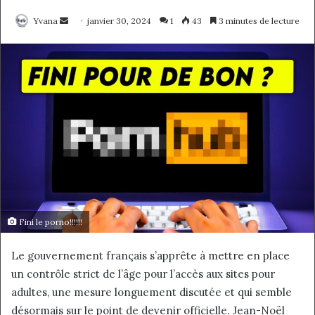
Yvana
E
janvier 30, 2024
1
43
3 minutes de lecture
n
v
o
y
e
r
u
n
c
o
u
Fini le porno!!!!!!
r
r
Le gouvernement français s’apprête à mettre en place
i
un contrôle strict de l’âge pour l’accès aux sites pour
e
adultes, une mesure longuement discutée et qui semble
l
désormais sur le point de devenir officielle. Jean-Noël