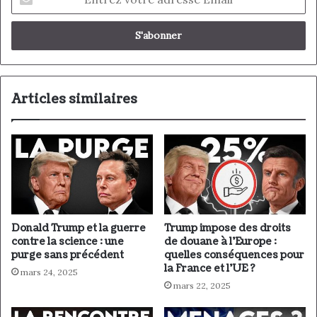
n
t
r
e
z
v
o
Articles similaires
t
r
e
a
d
r
e
s
Donald Trump et la guerre
Trump impose des droits
s
contre la science : une
de douane à l’Europe :
e
purge sans précédent
quelles conséquences pour
E
la France et l’UE ?
mars 24, 2025
m
mars 22, 2025
a
i