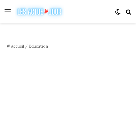
Menu
Switch
R
Accueil
/
Education